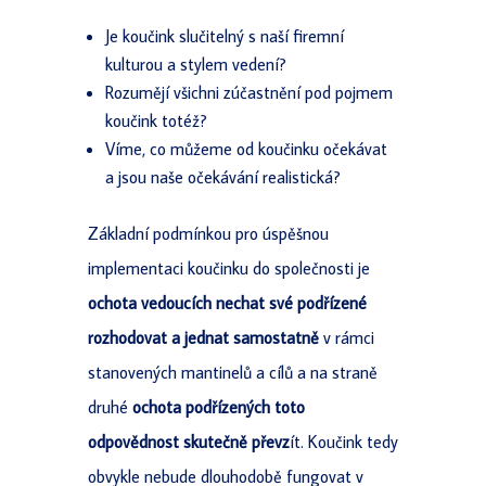
Je koučink slučitelný s naší firemní
kulturou a stylem vedení?
Rozumějí všichni zúčastnění pod pojmem
koučink totéž?
Víme, co můžeme od koučinku očekávat
a jsou naše očekávání realistická?
Základní podmínkou pro úspěšnou
implementaci koučinku do společnosti je
ochota vedoucích nechat své podřízené
rozhodovat a jednat samostatně
v rámci
stanovených mantinelů a cílů a na straně
druhé
ochota podřízených toto
odpovědnost skutečně převz
ít. Koučink tedy
obvykle nebude dlouhodobě fungovat v