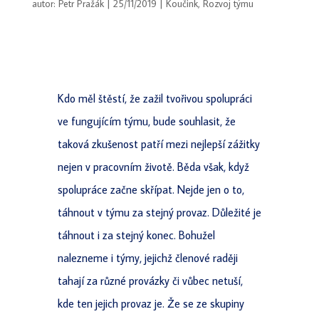
autor:
Petr Pražák
|
25/11/2019
|
Koučink
,
Rozvoj týmu
Kdo měl štěstí, že zažil tvořivou spolupráci
ve fungujícím týmu, bude souhlasit, že
taková zkušenost patří mezi nejlepší zážitky
nejen v pracovním životě. Běda však, když
spolupráce začne skřípat. Nejde jen o to,
táhnout v týmu za stejný provaz. Důležité je
táhnout i za stejný konec. Bohužel
nalezneme i týmy, jejichž členové raději
tahají za různé provázky či vůbec netuší,
kde ten jejich provaz je. Že se ze skupiny