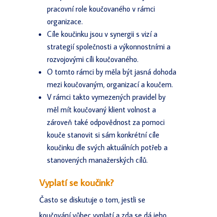
pracovní role koučovaného v rámci
organizace.
Cíle koučinku jsou v synergii s vizí a
strategií společnosti a výkonnostními a
rozvojovými cíli koučovaného.
O tomto rámci by měla být jasná dohoda
mezi koučovaným, organizací a koučem.
V rámci takto vymezených pravidel by
měl mít koučovaný klient volnost a
zároveň také odpovědnost za pomoci
kouče stanovit si sám konkrétní cíle
koučinku dle svých aktuálních potřeb a
stanovených manažerských cílů.
Vyplatí se koučink?
Často se diskutuje o tom, jestli se
koučování vůbec vyplatí a zda se dá jeho