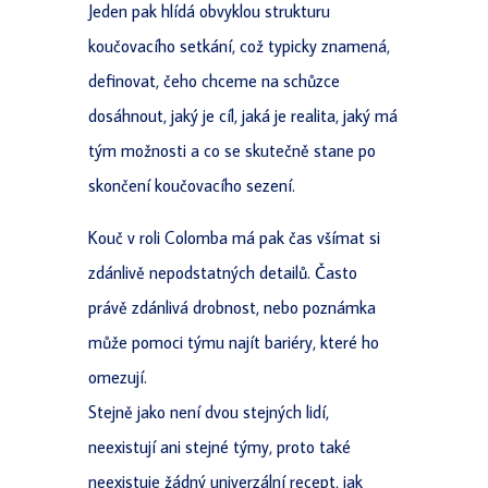
Jeden pak hlídá obvyklou strukturu
koučovacího setkání, což typicky znamená,
definovat, čeho chceme na schůzce
dosáhnout, jaký je cíl, jaká je realita, jaký má
tým možnosti a co se skutečně stane po
skončení koučovacího sezení.
Kouč v roli Colomba má pak čas všímat si
zdánlivě nepodstatných detailů. Často
právě zdánlivá drobnost, nebo poznámka
může pomoci týmu najít bariéry, které ho
omezují.
Stejně jako není dvou stejných lidí,
neexistují ani stejné týmy, proto také
neexistuje žádný univerzální recept, jak