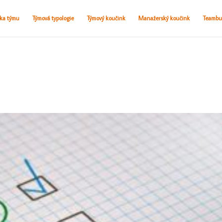
ika týmu
Týmová typologie
Týmový koučink
Manažerský koučink
Teambu