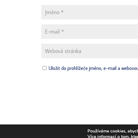
Uložit do prohlížeče jméno, e-mail a webovo
Používáme cookies, abych
Týmová diagnostika. Rozvoj a kouč
Více informací o tom, kte