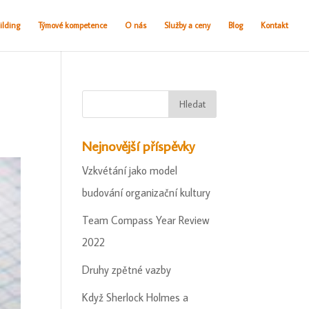
ilding
Týmové kompetence
O nás
Služby a ceny
Blog
Kontakt
Nejnovější příspěvky
Vzkvétání jako model
budování organizační kultury
Team Compass Year Review
2022
Druhy zpětné vazby
Když Sherlock Holmes a