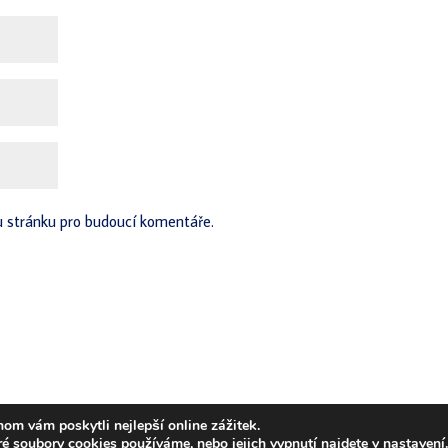
u stránku pro budoucí komentáře.
om vám poskytli nejlepší online zážitek.
ování týmů a jejich lídrů. © Team Compass, 2019
ré soubory cookies používáme, nebo jejich vypnutí najdete v
nastavení